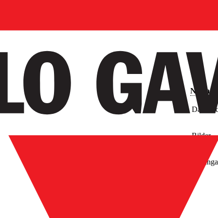
Nedladd
Databla
Bilder
Ritninga