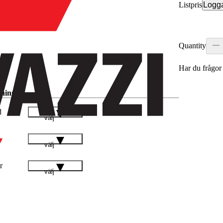
Listpris
Logga
Quantity
Har du frågor
ningar
d
välj
välj
r
välj