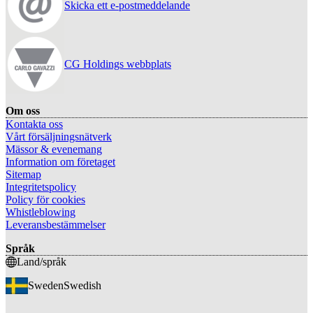
Skicka ett e-postmeddelande
CG Holdings webbplats
Om oss
Kontakta oss
Vårt försäljningsnätverk
Mässor & evenemang
Information om företaget
Sitemap
Integritetspolicy
Policy för cookies
Whistleblowing
Leveransbestämmelser
Språk
Land/språk
Sweden
Swedish