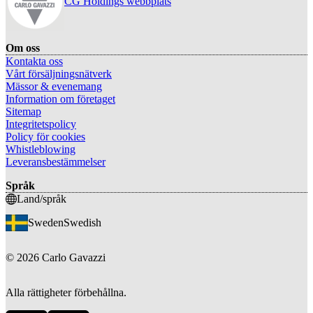
CG Holdings webbplats
Om oss
Kontakta oss
Vårt försäljningsnätverk
Mässor & evenemang
Information om företaget
Sitemap
Integritetspolicy
Policy för cookies
Whistleblowing
Leveransbestämmelser
Språk
Land/språk
Sweden
Swedish
©
2026
Carlo Gavazzi
Alla rättigheter förbehållna.