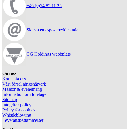
+46 (0)54 85 11 25
Skicka ett e-postmeddelande
CG Holdings webbplats
Om oss
Kontakta oss
Vårt försäljningsnätverk
Mässor & evenemang
Information om företaget
Sitemap
Integritetspolicy
Policy för cookies
Whistleblowing
Leveransbestämmelser