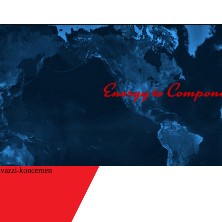
vazzi-koncernen
Hem
/
aka
Företag
/
Kontakta oss