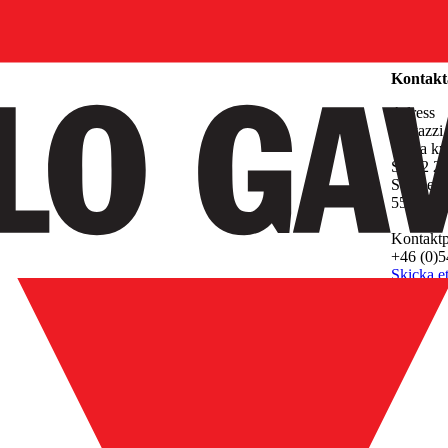
Företag
Kontakt
Adress
Gavazzi
Västa ky
S-652 24
Sweden
556183-
Kontakt
+46 (0)5
Skicka e