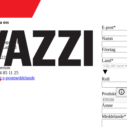
a oss
E-post
*
 AB
Namn
rkogatan 1
 Karlstad
Företag
8227
Land
*
person
4 85 11 25
tt e-postmeddelande
Roll
Produkt
Ämne
Meddelande
*