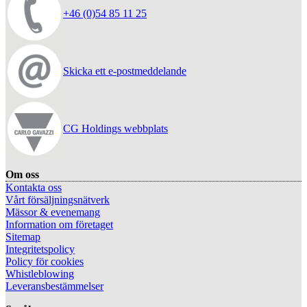
+46 (0)54 85 11 25
Skicka ett e-postmeddelande
CG Holdings webbplats
Om oss
Kontakta oss
Vårt försäljningsnätverk
Mässor & evenemang
Information om företaget
Sitemap
Integritetspolicy
Policy för cookies
Whistleblowing
Leveransbestämmelser