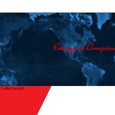
 Carlo Gavazzi
Início
/
r
Empresa
/
Contacte-nos