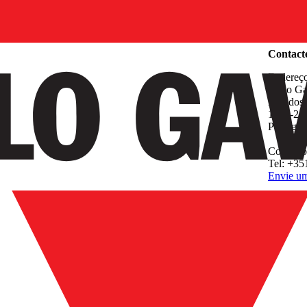
Empresa
Contact
Endereç
Carlo Ga
Rua dos
1400-21
Portugal
Contacto
Tel: +35
Envie um