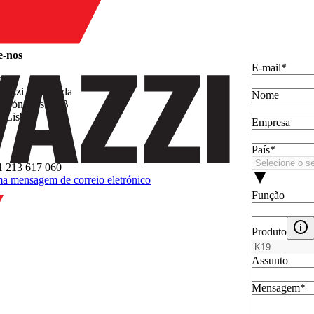
e-nos
E‑mail
*
o
vazzi Unip. Lda
Nome
 Jerónimos, 38B
2 Lisboa
Empresa
País
*
1 213 617 060
a mensagem de correio eletrónico
Função
Produto
Assunto
Mensagem
*