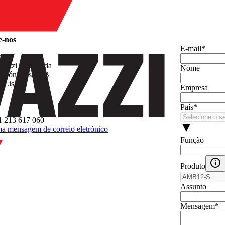
e-nos
E‑mail
*
o
vazzi Unip. Lda
Nome
 Jerónimos, 38B
2 Lisboa
Empresa
País
*
1 213 617 060
a mensagem de correio eletrónico
Função
Produto
Assunto
Mensagem
*