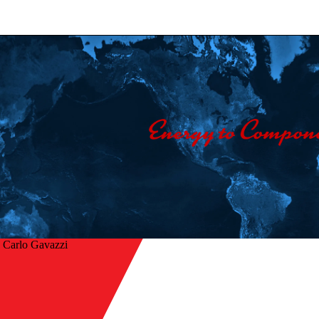
 Carlo Gavazzi
Início
/
r
Empresa
/
Contacte-nos