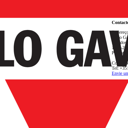
Empresa
Contact
Endereç
Carlo Ga
Rua dos
1400-21
Portugal
Contacto
Tel: +35
Envie um