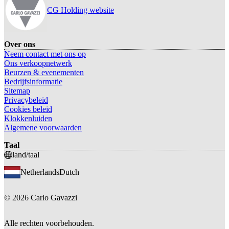
CG Holding website
Over ons
Neem contact met ons op
Ons verkoopnetwerk
Beurzen & evenementen
Bedrijfsinformatie
Sitemap
Privacybeleid
Cookies beleid
Klokkenluiden
Algemene voorwaarden
Taal
land/taal
Netherlands
Dutch
©
2026
Carlo Gavazzi
Alle rechten voorbehouden.