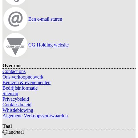
Een e-mail sturen
CG Holding website
Over ons
Contact ons
Ons verkoopnetwerk
Beurzen & evenementen
Bedrijfsinformatie
Sitemap
Privacybeleid
Cookies beleid
Whistleblowing
Algemene Verkoopsvoorwaarden
Taal
land/taal