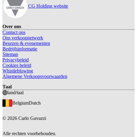
CG Holding website
Over ons
Contact ons
Ons verkoopnetwerk
Beurzen & evenementen
Bedrijfsinformatie
Sitemap
Privacybeleid
Cookies beleid
Whistleblowing
Algemene Verkoopsvoorwaarden
Taal
land/taal
Belgium
Dutch
©
2026
Carlo Gavazzi
Alle rechten voorbehouden.