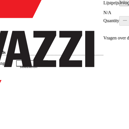
Lijstprijs
Inlo
N/A
Quantity
Vragen over d
ads
ingen
selecteren