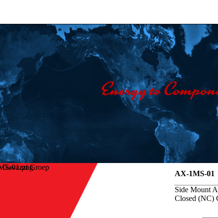
o Gavazzi Groep
AX-1MS-01
Side Mount Au
Closed (NC) 