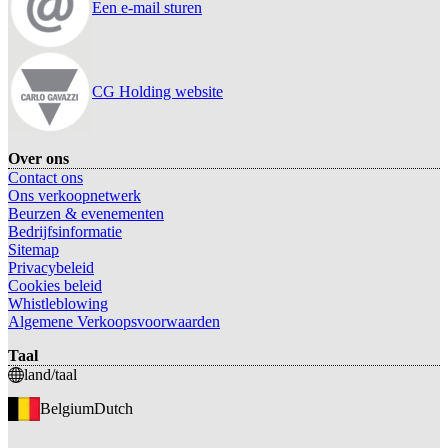
Een e-mail sturen
CG Holding website
Over ons
Contact ons
Ons verkoopnetwerk
Beurzen & evenementen
Bedrijfsinformatie
Sitemap
Privacybeleid
Cookies beleid
Whistleblowing
Algemene Verkoopsvoorwaarden
Taal
land/taal
Belgium
Dutch