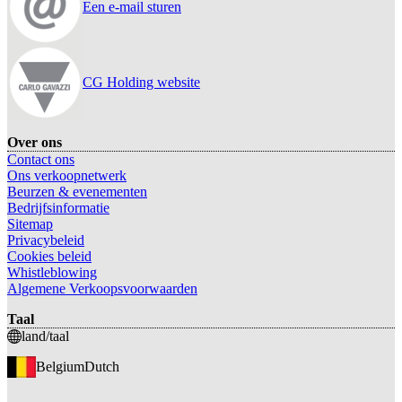
Een e-mail sturen
CG Holding website
Over ons
Contact ons
Ons verkoopnetwerk
Beurzen & evenementen
Bedrijfsinformatie
Sitemap
Privacybeleid
Cookies beleid
Whistleblowing
Algemene Verkoopsvoorwaarden
Taal
land/taal
Belgium
Dutch