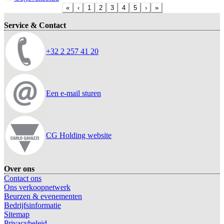
«
‹
1
2
3
4
5
›
»
Service & Contact
+32 2 257 41 20
Een e-mail sturen
CG Holding website
Over ons
Contact ons
Ons verkoopnetwerk
Beurzen & evenementen
Bedrijfsinformatie
Sitemap
Privacybeleid