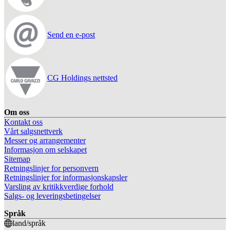
Send en e-post
CG Holdings nettsted
Om oss
Kontakt oss
Vårt salgsnettverk
Messer og arrangementer
Informasjon om selskapet
Sitemap
Retningslinjer for personvern
Retningslinjer for informasjonskapsler
Varsling av kritikkverdige forhold
Salgs- og leveringsbetingelser
Språk
land/språk