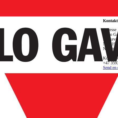
Selskap
Kontakt
Adresse
Carlo G
Melkeve
N-3919 
Norge
Kontakt 
+47 359
Send en e