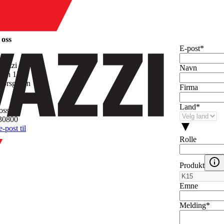
 oss
E-post
*
avazzi AS
Navn
gen 13
Porsgrunn
Firma
Land
*
oss
30800
-post til
Rolle
Produkt
Emne
Melding
*