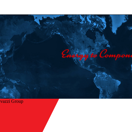
avazzi Group
Hjem
/
ake
Selskap
/
Kontakt oss