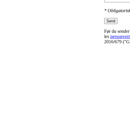
* Obligatorisk
Send
Før du sender 
les
personver
2016/679 ("