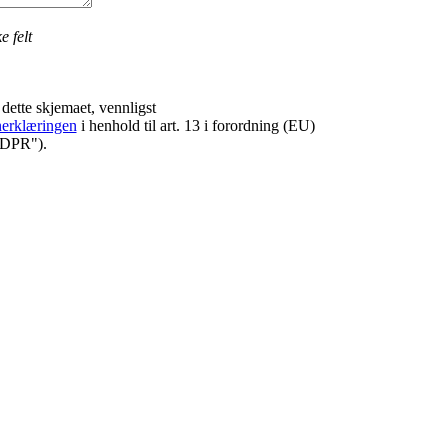
e felt
dette skjemaet, vennligst
nerklæringen
i henhold til art. 13 i forordning (EU)
GDPR").