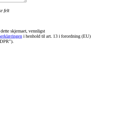
e felt
dette skjemaet, vennligst
nerklæringen
i henhold til art. 13 i forordning (EU)
GDPR").