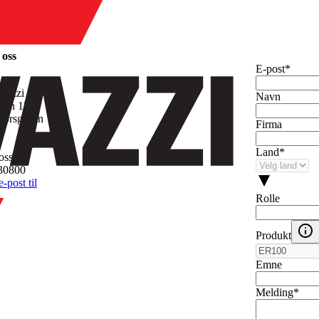
 oss
E-post
*
avazzi AS
Navn
gen 13
Porsgrunn
Firma
Land
*
oss
30800
-post til
Rolle
Produkt
Emne
Melding
*