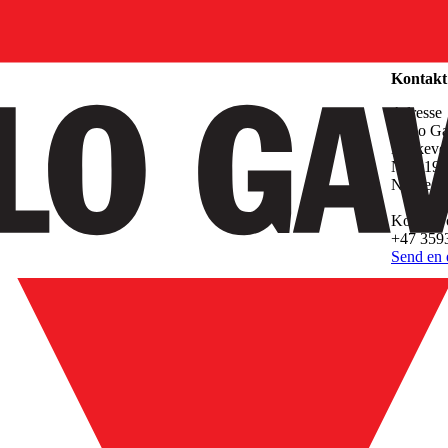
Selskap
Kontakt
Adresse
Carlo G
Melkeve
N-3919 
Norge
Kontakt 
+47 359
Send en e