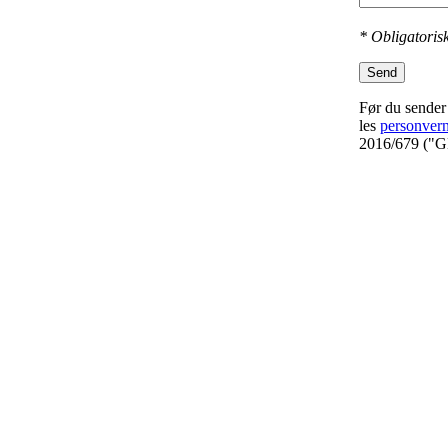
* Obligatorisk
Send
Før du sender 
les
personver
2016/679 ("