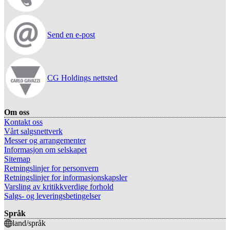
Send en e-post
CG Holdings nettsted
Om oss
Kontakt oss
Vårt salgsnettverk
Messer og arrangementer
Informasjon om selskapet
Sitemap
Retningslinjer for personvern
Retningslinjer for informasjonskapsler
Varsling av kritikkverdige forhold
Salgs- og leveringsbetingelser
Språk
land/språk