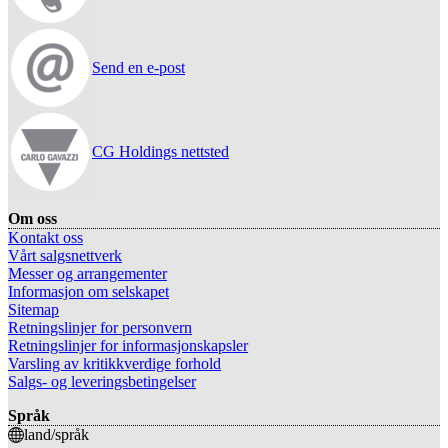
Send en e-post
CG Holdings nettsted
Om oss
Kontakt oss
Vårt salgsnettverk
Messer og arrangementer
Informasjon om selskapet
Sitemap
Retningslinjer for personvern
Retningslinjer for informasjonskapsler
Varsling av kritikkverdige forhold
Salgs- og leveringsbetingelser
Språk
land/språk