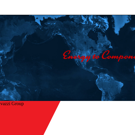
avazzi Group
Hjem
/
ake
Selskap
/
Kontakt oss