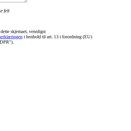
e felt
dette skjemaet, vennligst
nerklæringen
i henhold til art. 13 i forordning (EU)
GDPR").