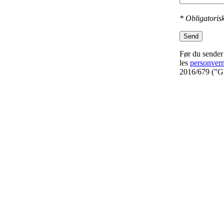
* Obligatorisk
Send
Før du sender 
les
personver
2016/679 ("