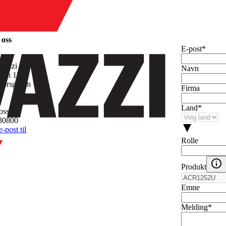
 oss
E-post
*
avazzi AS
Navn
gen 13
Porsgrunn
Firma
Land
*
oss
30800
-post til
Rolle
Produkt
Emne
Melding
*