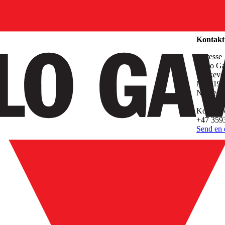
Selskap
Kontakt
Adresse
Carlo G
Melkeve
N-3919 
Norge
Kontakt 
+47 359
Send en e