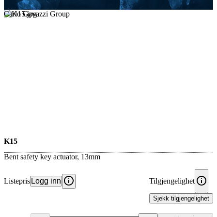
Carlo Gavazzi Group
K15
Bent safety key actuator, 13mm
Listepris
Logg inn
Tilgjengelighet
Sjekk tilgjengelighet