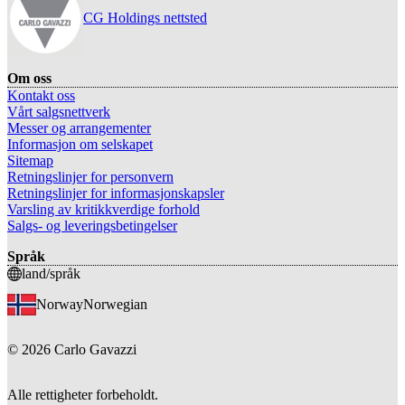
CG Holdings nettsted
Om oss
Kontakt oss
Vårt salgsnettverk
Messer og arrangementer
Informasjon om selskapet
Sitemap
Retningslinjer for personvern
Retningslinjer for informasjonskapsler
Varsling av kritikkverdige forhold
Salgs- og leveringsbetingelser
Språk
land/språk
Norway
Norwegian
©
2026
Carlo Gavazzi
Alle rettigheter forbeholdt.