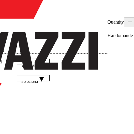
Quantity
Hai domande s
ad
i
seleziona
seleziona