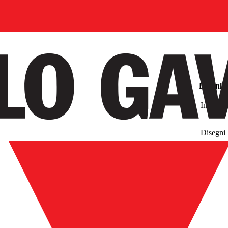
Downlo
Immagin
Disegni