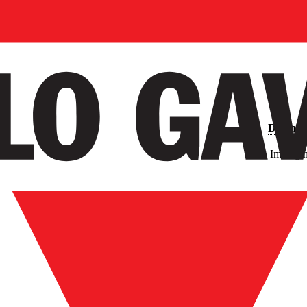
Downlo
Immagin