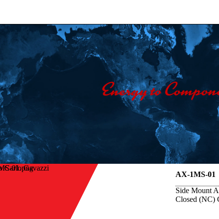
o Carlo Gavazzi
AX-1MS-01
Side Mount Au
Closed (NC) 