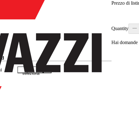
Prezzo di listi
Quantity
Hai domande s
ad
i
seleziona