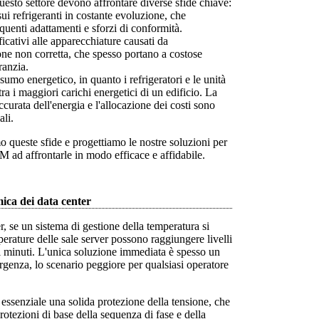
sto settore devono affrontare diverse sfide chiave:
i refrigeranti in costante evoluzione, che
quenti adattamenti e sforzi di conformità.
icativi alle apparecchiature causati da
ne non corretta, che spesso portano a costose
ranzia.
umo energetico, in quanto i refrigeratori e le unità
tra i maggiori carichi energetici di un edificio. La
curata dell'energia e l'allocazione dei costi sono
ali.
queste sfide e progettiamo le nostre soluzioni per
M ad affrontarle in modo efficace e affidabile.
ica dei data center
r, se un sistema di gestione della temperatura si
perature delle sale server possono raggiungere livelli
hi minuti. L'unica soluzione immediata è spesso un
rgenza, lo scenario peggiore per qualsiasi operatore
è essenziale una solida protezione della tensione, che
protezioni di base della sequenza di fase e della