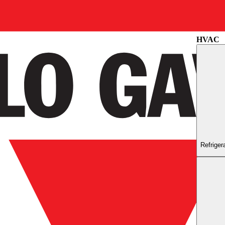
Industrie
HVAC
Refrigera