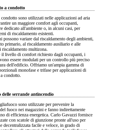
o a condotto
a condotto sono utilizzati nelle applicazioni ad aria
rantire un maggiore comfort agli occupanti,
e dedicato all'ambiente o, in alcuni casi, per
temi di riscaldamento esistenti.
i possono variare dal riscaldamento degli ambienti,
to primario, al riscaldamento ausiliario e alle
i riscaldamento multizona.
il livello di comfort richiesto dagli occupanti, i
evono essere modulati per un controllo più preciso
tura dell'edificio. Offriamo un'ampia gamma di
porzionali monofase e trifase per applicazioni di
 a condotto.
 delle serrande antincendio
gliafuoco sono utilizzate per prevenire la
del fuoco nei magazzini e fanno indirettamente
ano di efficienza energetica. Carlo Gavazzi fornisce
zate con scatole di giunzione pronte all'uso per
ne decentralizzata facile e veloce, in grado di