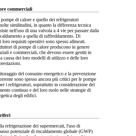
ore commerciali
e pompe di calore e quello dei refrigeratori
lte similitudini, in quanto la differenza tecnica
siste nell'uso di una valvola a 4 vie per passare dalla
scaldamento a quella di raffreddamento. Di
 loro requisiti operativi sono spesso allineati.
oduttori di pompe di calore producono in genere
nziali e commerciali, che devono essere gestiti in
 causa dei loro modelli di utilizzo e delle loro
prestazioni.
nitoraggio del consumo energetico e la prevenzione
corrente sono spesso ancora più critici per le pompe
er i refrigeratori, soprattutto in considerazione del
ento continuo e del loro ruolo nelle strategie di
getica degli edifici.
iferi
lla refrigerazione dei supermercati, l'uso di
 basso potenziale di riscaldamento globale (GWP)