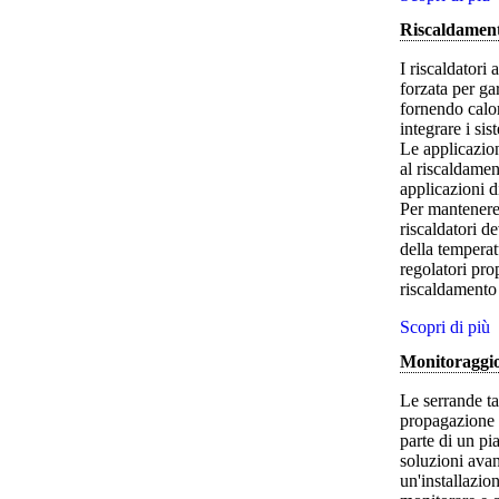
Riscaldament
I riscaldatori 
forzata per ga
fornendo calor
integrare i sis
Le applicazion
al riscaldamen
applicazioni d
Per mantenere 
riscaldatori d
della tempera
regolatori pro
riscaldamento
Scopri di più
Monitoraggio
Le serrande ta
propagazione 
parte di un pi
soluzioni avan
un'installazio