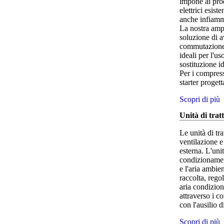
impone ai prod
elettrici esist
anche infiamm
La nostra ampi
soluzione di a
commutazione d
ideali per l'u
sostituzione id
Per i compres
starter proget
Scopri di più
Unità di trat
Le unità di tr
ventilazione e 
esterna. L'uni
condizionamen
e l'aria ambien
raccolta, rego
aria condizion
attraverso i c
con l'ausilio d
Scopri di più