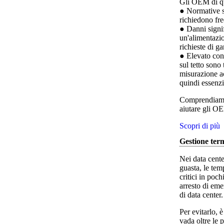
Gli OEM di que
● Normative su
richiedono fre
● Danni signif
un'alimentazio
richieste di ga
● Elevato cons
sul tetto sono 
misurazione ac
quindi essenzi
Comprendiamo 
aiutare gli OE
Scopri di più
Gestione term
Nei data cente
guasta, le tem
critici in poc
arresto di eme
di data center.
Per evitarlo, 
vada oltre le 