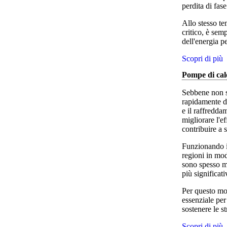
perdita di fase
Allo stesso te
critico, è sem
dell'energia pe
Scopri di più
Pompe di calo
Sebbene non s
rapidamente di
e il raffredda
migliorare l'e
contribuire a s
Funzionando il
regioni in mod
sono spesso m
più significati
Per questo mot
essenziale per
sostenere le s
Scopri di più