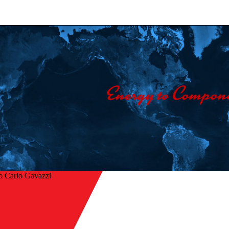
o Carlo Gavazzi
Home
/
tro
Industrie
/
HVAC