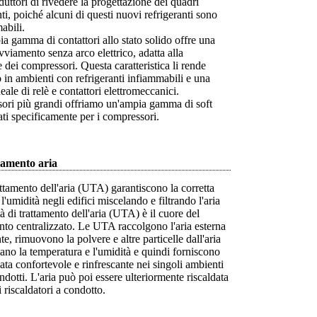
uttori di rivedere la progettazione dei quadri
enti, poiché alcuni di questi nuovi refrigeranti sono
abili.
a gamma di contattori allo stato solido offre una
vviamento senza arco elettrico, adatta alla
ei compressori. Questa caratteristica li rende
so in ambienti con refrigeranti infiammabili e una
eale di relè e contattori elettromeccanici.
sori più grandi offriamo un'ampia gamma di soft
tati specificamente per i compressori.
tamento aria
attamento dell'aria (UTA) garantiscono la corretta
l'umidità negli edifici miscelando e filtrando l'aria
tà di trattamento dell'aria (UTA) è il cuore del
to centralizzato. Le UTA raccolgono l'aria esterna
te, rimuovono la polvere e altre particelle dall'aria
lano la temperatura e l'umidità e quindi forniscono
ata confortevole e rinfrescante nei singoli ambienti
ondotti. L'aria può poi essere ulteriormente riscaldata
i riscaldatori a condotto.