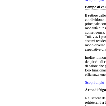
Pompe di cal
Il settore dell
condividono mo
principale con
modalità di ri
conseguenza, i
Tuttavia, i pr
sistemi reside
modo diverso a
aspettative di 
Inoltre, il mo
dei picchi di 
di calore che p
loro funzionam
efficienza ener
Scopri di più
Armadi frigor
Nel settore de
refrigeranti a