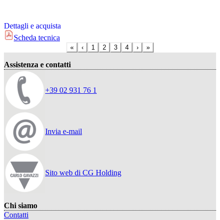
Dettagli e acquista
Scheda tecnica
«
‹
1
2
3
4
›
»
Assistenza e contatti
+39 02 931 76 1
Invia e-mail
Sito web di CG Holding
Chi siamo
Contatti