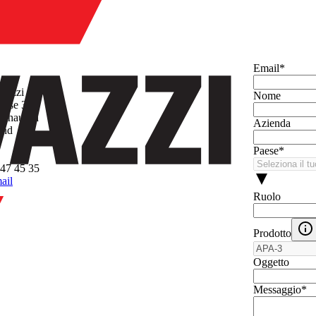
Email
*
avazzi AG
Nome
asse 3
inhausen
Azienda
and
Paese
*
47 45 35
ail
Ruolo
Prodotto
Oggetto
Messaggio
*