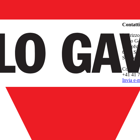
Azienda
Contatti
Indirizzo
Carlo G
Sumpfstr
6312 Ste
Switzerl
Contatti
+41 41 7
Invia e-m