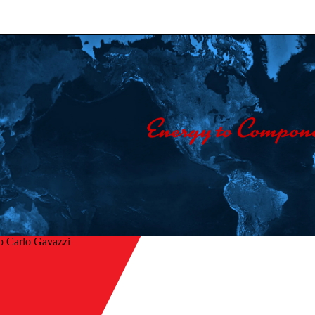
o Carlo Gavazzi
Home
/
tro
Azienda
/
Contatti