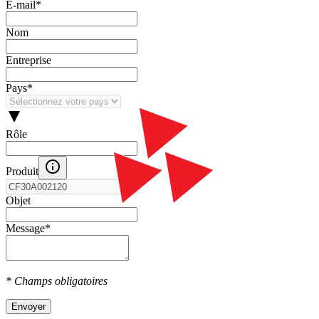
E‑mail
*
Nom
Entreprise
Pays
*
Rôle
Produit
Objet
Message
*
* Champs obligatoires
Envoyer