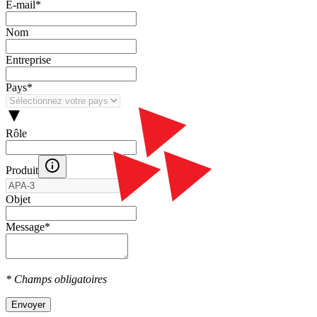
E‑mail
*
Nom
Entreprise
Pays
*
Rôle
Produit
Objet
Message
*
* Champs obligatoires
Envoyer