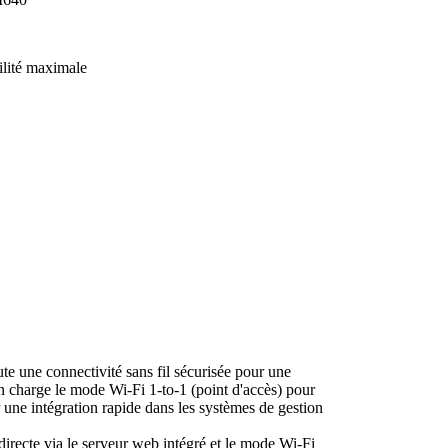
ilité maximale
 une connectivité sans fil sécurisée pour une
 en charge le mode Wi-Fi 1-to-1 (point d'accès) pour
une intégration rapide dans les systèmes de gestion
 directe via le serveur web intégré et le mode Wi-Fi