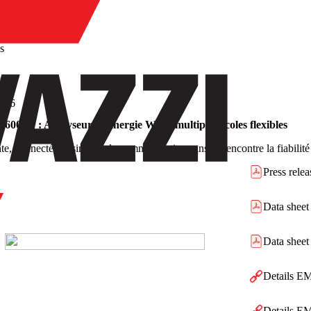
/
Produits
s
s
2026
600 W : Analyseurs d'énergie Wi-Fi multiprotocoles flexibles
nte, connectée et simple - la communication sans fil rencontre la fiabili
Press relea
Data shee
Data shee
Details E
Details E