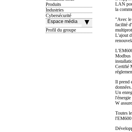
LAN pour 
Produits
la commu
Industries
Cybersécurité
"Avec le
Espace média
facilité 
Profil du groupe
multipro
L'ajout d
renouvela
L'EM600 
Modbus R
installat
Certifié 
réglement
Il prend
données.
Un enreg
l'énergi
W assure
Toutes l
l'EM600 
Développ