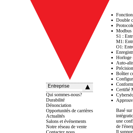
Fonction
Double 
Protocol
Modbus R
S1 :
Entr
M1
: Ent
O1
: Ent
Enregist
Horloge 
Auto-ali
Précisio
Boîtier
c
Configur
Conform
Entreprise
Certifi
Qui sommes-nous?
Cyberséc
Durabilité
Approuv
Dénonciation
Basé sur
Opportunitès de carrières
intégrati
Actualités
une conf
Salons et événements
de l'éner
Notre réseau de vente
Il suppor
Contactez nous