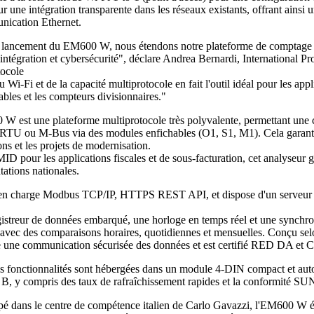
une intégration transparente dans les réseaux existants, offrant ainsi 
nication Ethernet.
 lancement du EM600 W, nous étendons notre plateforme de comptage d'
d'intégration et cybersécurité", déclare Andrea Bernardi, International P
tocole
u Wi-Fi et de la capacité multiprotocole en fait l'outil idéal pour les appl
bles et les compteurs divisionnaires."
W est une plateforme multiprotocole très polyvalente, permettant une 
TU ou M-Bus via des modules enfichables (O1, S1, M1). Cela garantit 
ions et les projets de modernisation.
MID pour les applications fiscales et de sous-facturation, cet analyseur g
ations nationales.
 en charge Modbus TCP/IP, HTTPS REST API, et dispose d'un serveur web
istreur de données embarqué, une horloge en temps réel et une synchro
e avec des comparaisons horaires, quotidiennes et mensuelles. Conçu s
 une communication sécurisée des données et est certifié RED DA et CR
es fonctionnalités sont hébergées dans un module 4-DIN compact et aut
B, y compris des taux de rafraîchissement rapides et la conformité 
é dans le centre de compétence italien de Carlo Gavazzi, l'EM600 W él