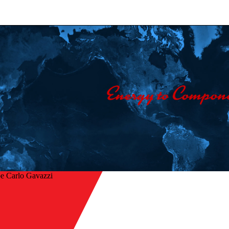
e Carlo Gavazzi
Accueil
/
Entreprise
ur
/
Actualités