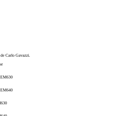
té de Carlo Gavazzi.
se
t EM630
t EM640
M630
M640