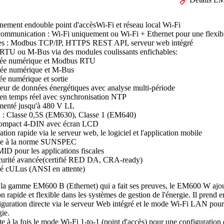
nement en
double
point d'accès
Wi-Fi
et
réseau local Wi-Fi
communication :
Wi-Fi uniquement ou Wi-Fi + Ethernet
pour une flexib
es :
Modbus TCP/IP, HTTPS REST API,
serveur web intégré
TU ou M-Bus via des modules coulissants enfichables
:
ée numérique et Modbus RTU
rée numérique et M-Bus
rée numérique et sortie
reur de données énergétiques
avec analyse multi-période
en temps réel
avec synchronisation NTP
menté
jusqu'à 480 V LL
n :
Classe 0,5S (EM630), Classe 1 (EM640)
ompact
4-DIN avec écran LCD
ation rapide
via le serveur web, le logiciel et l'application mobile
e à la norme SUNSPEC
é MID
pour les applications fiscales
urité avancée
(certifié RED DA, CRA-ready
)
é cULus
(ANSI en attente)
 la gamme EM600 B (Ethernet) qui a fait ses preuves, le EM600 W ajoute
on rapide et flexible dans les systèmes de gestion de l'énergie. Il prend
iguration directe via le serveur Web intégré et le mode Wi-Fi LAN pour 
gie.
te à la fois le mode Wi-Fi 1-to-1 (point d'accès) pour une configuration