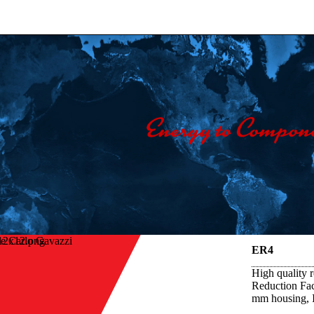
e Carlo Gavazzi
ER4
High quality r
Reduction Fac
mm housing, 