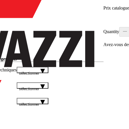
Prix catalogu
Quantity
Avez‑vous des
rgements
echniques
sélectionner
sélectionner
sélectionner