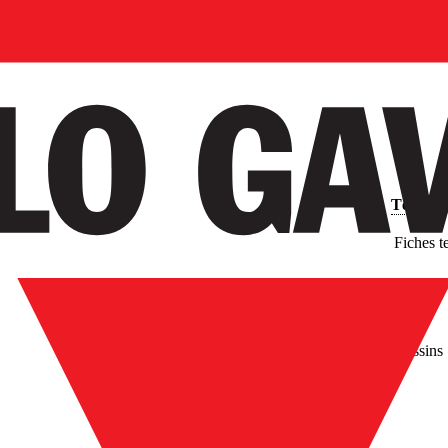
Télécha
Fiches t
Images
Dessins