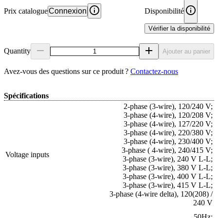
Prix catalogue
Connexion
Disponibilité
Vérifier la disponibilité
Quantity
Ajouter au panier
Avez‑vous des questions sur ce produit ?
Contactez‑nous
Spécifications
2-phase (3-wire), 120/240 V;
3-phase (4-wire), 120/208 V;
3-phase (4-wire), 127/220 V;
3-phase (4-wire), 220/380 V;
3-phase (4-wire), 230/400 V;
3-phase ( 4-wire), 240/415 V;
Voltage inputs
3-phase (3-wire), 240 V L-L;
3-phase (3-wire), 380 V L-L;
3-phase (3-wire), 400 V L-L;
3-phase (3-wire), 415 V L-L;
3-phase (4-wire delta), 120(208) /
240 V
50Hz;