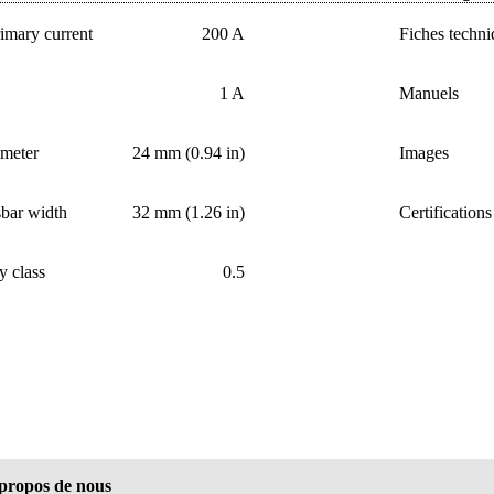
imary current
200 A
Fiches techni
1 A
Manuels
ameter
24 mm (0.94 in)
Images
bar width
32 mm (1.26 in)
Certifications
y class
0.5
propos de nous