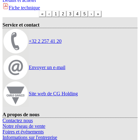
Détails et acheter
Fiche technique
«
‹
1
2
3
4
5
›
»
Service et contact
+32 2 257 41 20
Envoyer un e-mail
Site web de CG Holding
A propos de nous
Contactez nous
Notre réseau de vente
Foires et événements
Informations sur l'entreprise