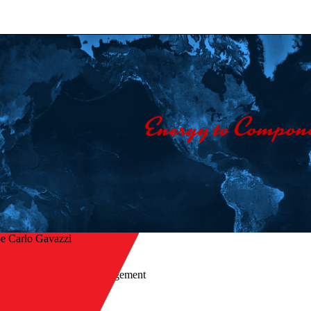
e Carlo Gavazzi
Accueil
/
ur
Centre de téléchargement
/
Vidéos