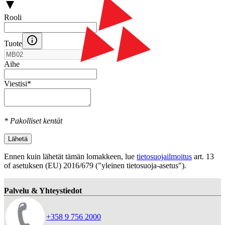
Rooli
Tuote
Aihe
Viestisi
*
* Pakolliset kentät
Lähetä
Ennen kuin lähetät tämän lomakkeen, lue
tietosuojailmoitus
art. 13
оf asetuksen (EU) 2016/679 ("yleinen tietosuoja-asetus").
Palvelu & Yhteystiedot
+358 9 756 2000