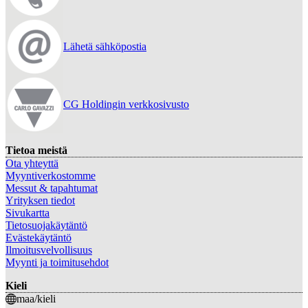
Lähetä sähköpostia
CG Holdingin verkkosivusto
Tietoa meistä
Ota yhteyttä
Myyntiverkostomme
Messut & tapahtumat
Yrityksen tiedot
Sivukartta
Tietosuojakäytäntö
Evästekäytäntö
Ilmoitusvelvollisuus
Myynti ja toimitusehdot
Kieli
maa/kieli