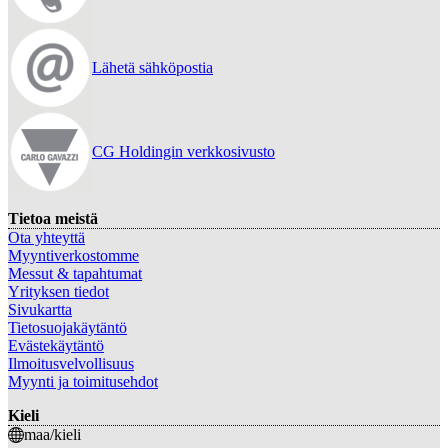
Lähetä sähköpostia
CG Holdingin verkkosivusto
Tietoa meistä
Ota yhteyttä
Myyntiverkostomme
Messut & tapahtumat
Yrityksen tiedot
Sivukartta
Tietosuojakäytäntö
Evästekäytäntö
Ilmoitusvelvollisuus
Myynti ja toimitusehdot
Kieli
maa/kieli