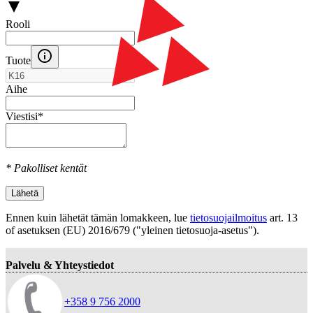
Rooli
Tuote
Aihe
Viestisi
*
* Pakolliset kentät
Lähetä
Ennen kuin lähetät tämän lomakkeen, lue
tietosuojailmoitus
art. 13
оf asetuksen (EU) 2016/679 ("yleinen tietosuoja-asetus").
Palvelu & Yhteystiedot
+358 9 756 2000