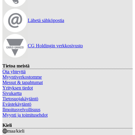
Lähetä sähköpostia
CG Holdingin verkkosivusto
Tietoa meistä
Ota yhteyttä
Myyntiverkostomme
Messut & tapahtumat
Yrityksen tiedot
Sivukartta
Tietosuojakäytäntö
Evästekäytäntö
Ilmoitusvelvollisuus
Myynti ja toimitusehdot
Kieli
maa/kieli