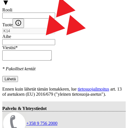
Rooli
Tuote
Aihe
Viestisi
*
* Pakolliset kentät
Lähetä
Ennen kuin lähetät tämän lomakkeen, lue
tietosuojailmoitus
art. 13
оf asetuksen (EU) 2016/679 ("yleinen tietosuoja-asetus").
Palvelu & Yhteystiedot
+358 9 756 2000