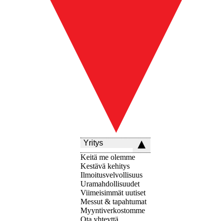
Yritys
Keitä me olemme
Kestävä kehitys
Ilmoitusvelvollisuus
Uramahdollisuudet
Viimeisimmät uutiset
Messut & tapahtumat
Myyntiverkostomme
Ota yhteyttä