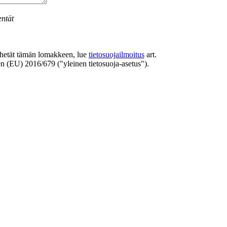
entät
hetät tämän lomakkeen, lue
tietosuojailmoitus
art.
n (EU) 2016/679 ("yleinen tietosuoja-asetus").