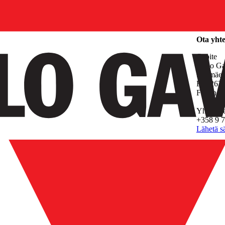
Yritys
Ota yhte
Osoite
Carlo G
Sinimäen
FI-02630
Finland
Yhteysti
+358 9 
Lähetä s