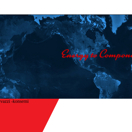
vazzi -konserni
Etusivu
/
isin
Yritys
/
Ota yhteyttä