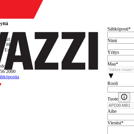
yttä
Sähköposti
*
avazzi OY AB
Nimi
tie 8B
 - Espoo
Yritys
Maa
*
edot
756 2000
ähköpostia
Rooli
Tuote
Aihe
Viestisi
*