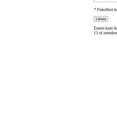
* Pakolliset k
Lähetä
Ennen kuin lä
13 оf asetukse