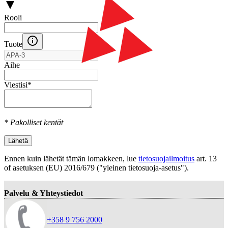
Rooli
Tuote
Aihe
Viestisi
*
* Pakolliset kentät
Lähetä
Ennen kuin lähetät tämän lomakkeen, lue
tietosuojailmoitus
art. 13
оf asetuksen (EU) 2016/679 ("yleinen tietosuoja-asetus").
Palvelu & Yhteystiedot
+358 9 756 2000