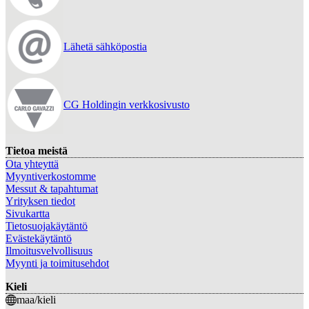
Lähetä sähköpostia
CG Holdingin verkkosivusto
Tietoa meistä
Ota yhteyttä
Myyntiverkostomme
Messut & tapahtumat
Yrityksen tiedot
Sivukartta
Tietosuojakäytäntö
Evästekäytäntö
Ilmoitusvelvollisuus
Myynti ja toimitusehdot
Kieli
maa/kieli