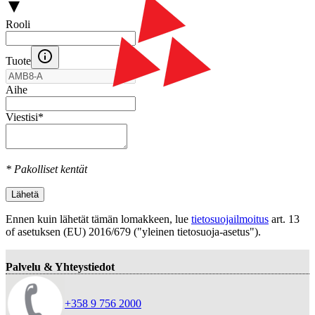
Rooli
Tuote
Aihe
Viestisi
*
* Pakolliset kentät
Lähetä
Ennen kuin lähetät tämän lomakkeen, lue
tietosuojailmoitus
art. 13
оf asetuksen (EU) 2016/679 ("yleinen tietosuoja-asetus").
Palvelu & Yhteystiedot
+358 9 756 2000