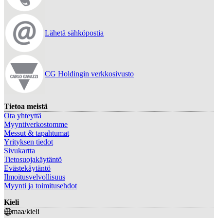
Lähetä sähköpostia
CG Holdingin verkkosivusto
Tietoa meistä
Ota yhteyttä
Myyntiverkostomme
Messut & tapahtumat
Yrityksen tiedot
Sivukartta
Tietosuojakäytäntö
Evästekäytäntö
Ilmoitusvelvollisuus
Myynti ja toimitusehdot
Kieli
maa/kieli