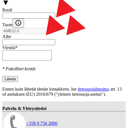
Rooli
Tuote
Aihe
Viestisi
*
* Pakolliset kentät
Lähetä
Ennen kuin lähetät tämän lomakkeen, lue
tietosuojailmoitus
art. 13
оf asetuksen (EU) 2016/679 ("yleinen tietosuoja-asetus").
Palvelu & Yhteystiedot
+358 9 756 2000