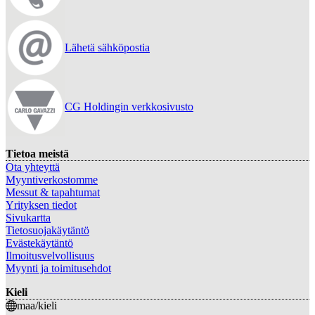
Lähetä sähköpostia
CG Holdingin verkkosivusto
Tietoa meistä
Ota yhteyttä
Myyntiverkostomme
Messut & tapahtumat
Yrityksen tiedot
Sivukartta
Tietosuojakäytäntö
Evästekäytäntö
Ilmoitusvelvollisuus
Myynti ja toimitusehdot
Kieli
maa/kieli