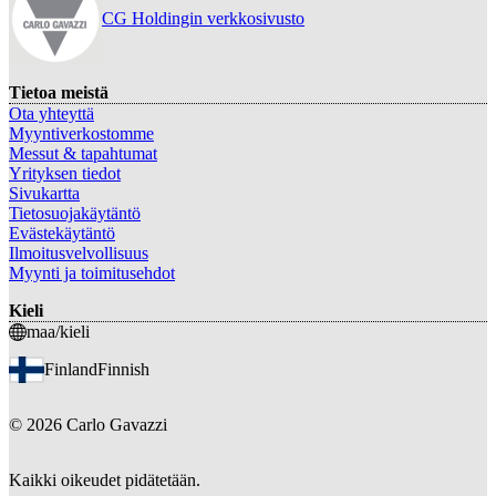
CG Holdingin verkkosivusto
Tietoa meistä
Ota yhteyttä
Myyntiverkostomme
Messut & tapahtumat
Yrityksen tiedot
Sivukartta
Tietosuojakäytäntö
Evästekäytäntö
Ilmoitusvelvollisuus
Myynti ja toimitusehdot
Kieli
maa/kieli
Finland
Finnish
©
2026
Carlo Gavazzi
Kaikki oikeudet pidätetään.