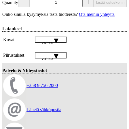
Quantity
Lisää ostoskoriin
Onko sinulla kysymyksiä tästä tuotteesta?
Ota meihin yhteyttä
Lataukset
Kuvat
valitse
Piirustukset
valitse
Palvelu & Yhteystiedot
+358 9 756 2000
Lähetä sähköpostia