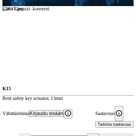
Carlo Gavazzi -konserni
K15
Bent safety key actuator, 13mm
Vähittäishinta
Kirjaudu sisään
Saatavuus
Tarkista saatavuus