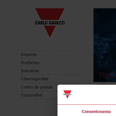
Empresa
Productos
Industrias
The C
Ciberseguridad
Centro de prensa
Corporativo
Consentimiento