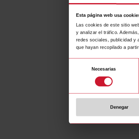
Esta página web usa cookie
Las cookies de este sitio we
y analizar el tráfico. Ademá
redes sociales, publicidad y
que hayan recopilado a parti
Selección
Necesarias
de
consentimiento
Especifica
E-Number 
Denegar
E-Number (