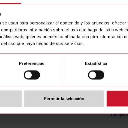
Relay Mod
Contacte con nosotros
s
Comprar
b se usan para personalizar el contenido y los anuncios, ofrecer
s, compartimos información sobre el uso que haga del sitio web 
 análisis web, quienes pueden combinarla con otra información q
r del uso que haya hecho de sus servicios.
Preferencias
Estadística
ciones
Descarg
(NO)
4540523
Ficha de
Permitir la selección
SE)
1701537
Manuale
Imágene