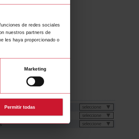
ule 2X4X16 A Output
 funciones de redes sociales
con nuestros partners de
ue les haya proporcionado o
Marketing
as
 datos
seleccione
Permitir todas
s
seleccione
s
seleccione