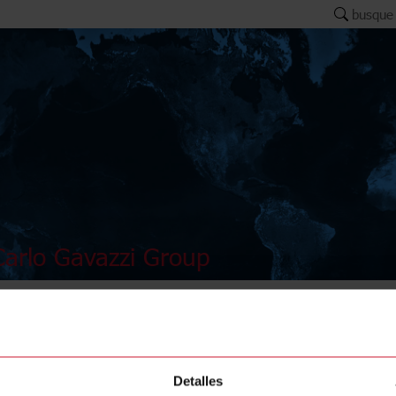
busque
arlo Gavazzi Group
BH4-RE1
Detalles