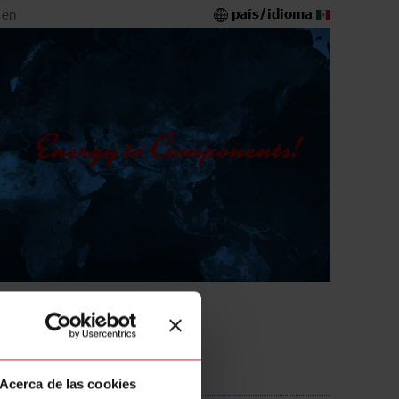
país/idioma
 en
6A8-230
Acerca de las cookies