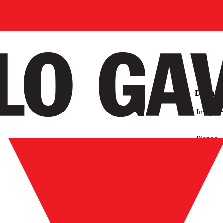
Descarg
Imágene
Planos