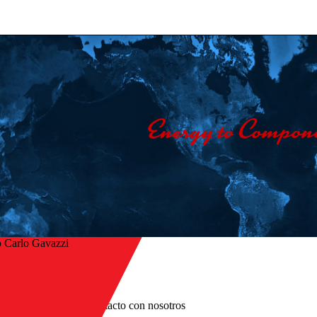
 Carlo Gavazzi
Inicio
/
er
Empresa
/
Póngase en contacto con nosotros