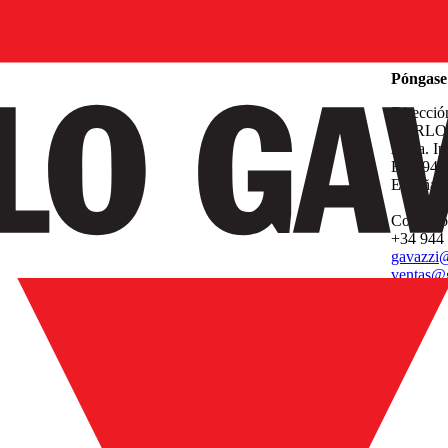
Empresa
Póngase 
Direcció
CARLO 
Avda. Ip
E-48940 
España
Contacto
+34 944
gavazzi@
ventas@g