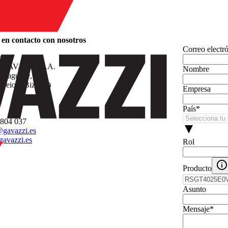
en contacto con nosotros
Correo electr
n
GAVAZZI, S.A.
Nombre
arraguirre, 80
Leioa (Bizkaia)
Empresa
País
*
 804 037
gavazzi.es
avazzi.es
Rol
Producto
Asunto
Mensaje
*