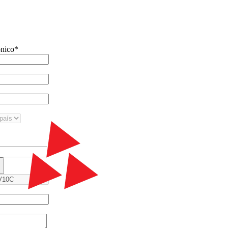
ónico
*