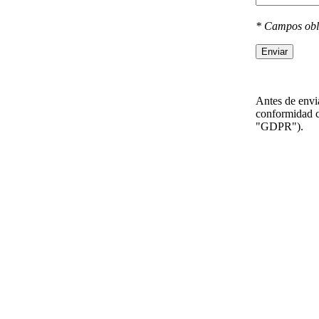
* Campos obl
Enviar
Antes de envia
conformidad c
"GDPR").