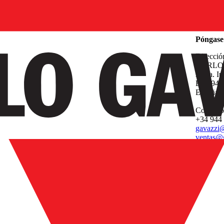
Empresa
Póngase 
Direcció
CARLO 
Avda. Ip
E-48940 
España
Contacto
+34 944
gavazzi@
ventas@g