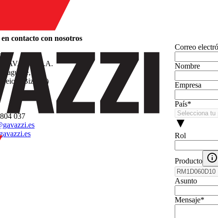
en contacto con nosotros
Correo electr
n
GAVAZZI, S.A.
Nombre
arraguirre, 80
Leioa (Bizkaia)
Empresa
País
*
 804 037
gavazzi.es
avazzi.es
Rol
Producto
Asunto
Mensaje
*