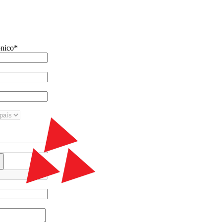
ónico
*