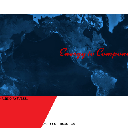
 Carlo Gavazzi
Inicio
/
er
Empresa
/
Póngase en contacto con nosotros