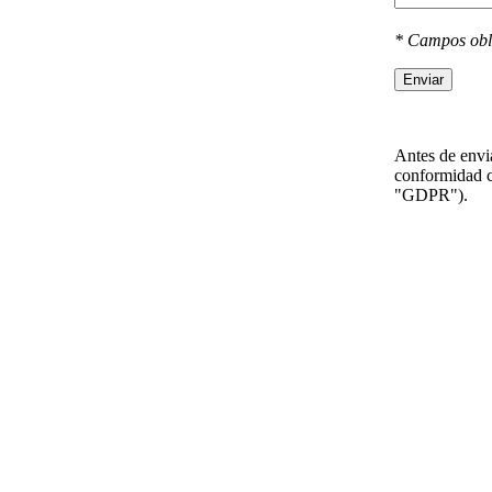
* Campos obl
Enviar
Antes de envia
conformidad c
"GDPR").