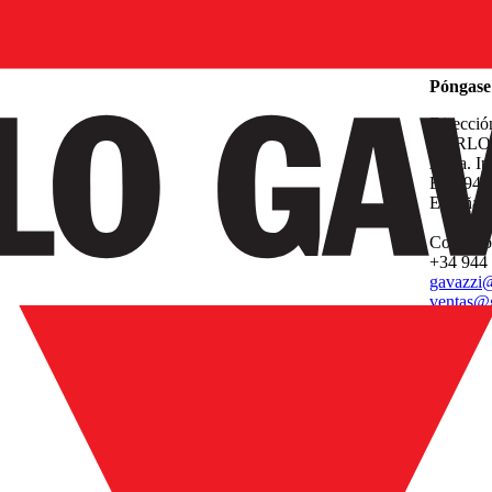
Empresa
Póngase 
Direcció
CARLO 
Avda. Ip
E-48940 
España
Contacto
+34 944
gavazzi@
ventas@g