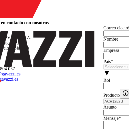
en contacto con nosotros
Correo electr
n
GAVAZZI, S.A.
Nombre
arraguirre, 80
Leioa (Bizkaia)
Empresa
País
*
 804 037
gavazzi.es
avazzi.es
Rol
Producto
Asunto
Mensaje
*