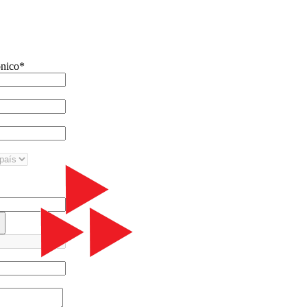
ónico
*