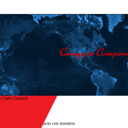
 Carlo Gavazzi
Inicio
/
er
Empresa
/
Póngase en contacto con nosotros