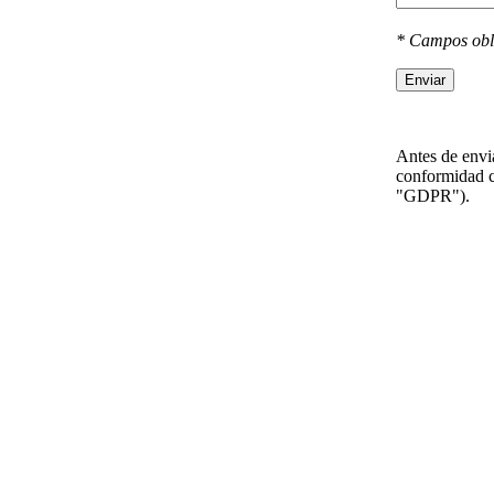
* Campos obl
Enviar
Antes de envia
conformidad c
"GDPR").