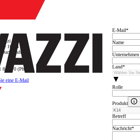
hmen
E-Mail
*
t
avazzi GmbH
Name
asse 10-14
 Darmstadt
Unternehmen
Land
*
 8100 0 (Phone)
ie eine E-Mail
Rolle
Produkt
Betreff
Nachricht
*