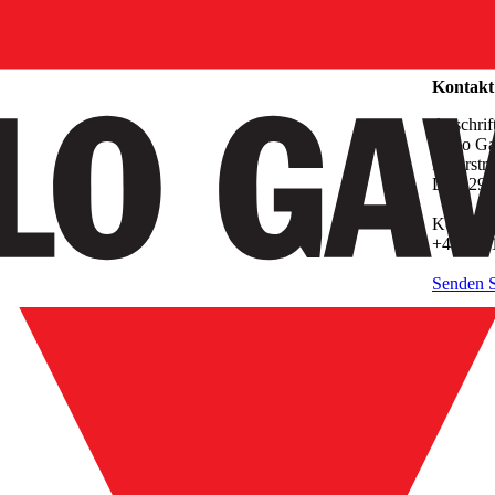
Unterne
Kontakt
Anschrif
Carlo G
Pfnorstr
D-64293
Kontakt
+49 6151
Senden S