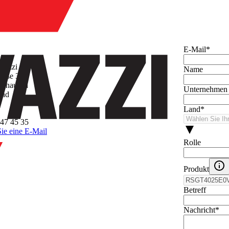
hmen
E-Mail
*
avazzi AG
Name
asse 3
inhausen
Unternehmen
and
Land
*
47 45 35
ie eine E-Mail
Rolle
Produkt
Betreff
Nachricht
*