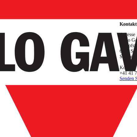
Unterne
Kontakt
Adresse
Carlo G
Sumpfstr
6312 Ste
Switzerl
Kontakt
+41 41 7
Senden S